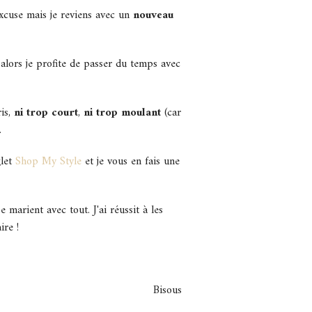
excuse mais je reviens avec un
nouveau
 alors je profite de passer du temps avec
ris,
ni trop court
,
ni trop moulant
(car
.
glet
Shop My Style
et je vous en fais une
 marient avec tout. J'ai réussit à les
ire !
Bisous