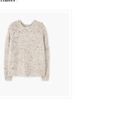
rtables
: