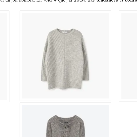
ui un joli nombre. En voici 4 que j’ai trouvé très
tendances
et
confo