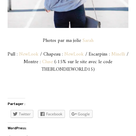
Photos par ma jolie
Sarah
Pull :
NewLook
/ Chapeau :
NewLook
/ Escarpins :
Minelli
/
Montre :
Cluse
(-15% sur le site avec le code
THEBLONDIEWORLD15)
Partager :
Twitter
Facebook
Google
WordPress: